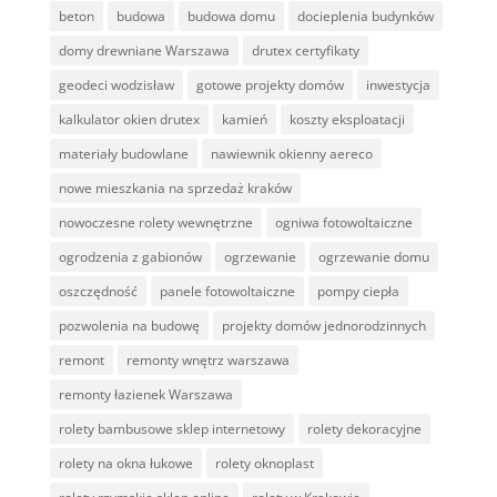
beton
budowa
budowa domu
docieplenia budynków
domy drewniane Warszawa
drutex certyfikaty
geodeci wodzisław
gotowe projekty domów
inwestycja
kalkulator okien drutex
kamień
koszty eksploatacji
materiały budowlane
nawiewnik okienny aereco
nowe mieszkania na sprzedaż kraków
nowoczesne rolety wewnętrzne
ogniwa fotowoltaiczne
ogrodzenia z gabionów
ogrzewanie
ogrzewanie domu
oszczędność
panele fotowoltaiczne
pompy ciepła
pozwolenia na budowę
projekty domów jednorodzinnych
remont
remonty wnętrz warszawa
remonty łazienek Warszawa
rolety bambusowe sklep internetowy
rolety dekoracyjne
rolety na okna łukowe
rolety oknoplast