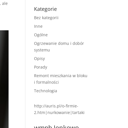
, ale
Kategorie
Bez kategorii
Inne
Ogólne
Ogrzewanie domu i dobór
systemu
Opisy
Porady
Remont mieszkania w bloku
i formalności
Technologia
http://auris.pl/o-firmie-
2.htm
|
nurkowanie
|
tartaki
wmpb Jonkowo