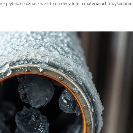
nę płytek, co oznacza, że to on decyduje o materiałach i wykonaniu