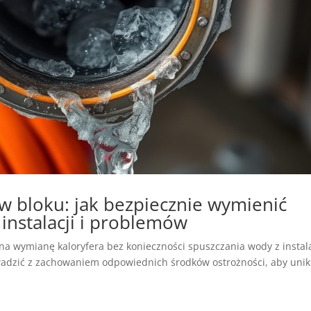
w bloku: jak bezpiecznie wymienić
 instalacji i problemów
na wymianę kaloryfera bez konieczności spuszczania wody z instala
owadzić z zachowaniem odpowiednich środków ostrożności, aby uni