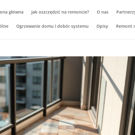
rona główna
Jak oszczędzić na remoncie?
O nas
Partnerz
ólne
Ogrzewanie domu i dobór systemu
Opisy
Remont m