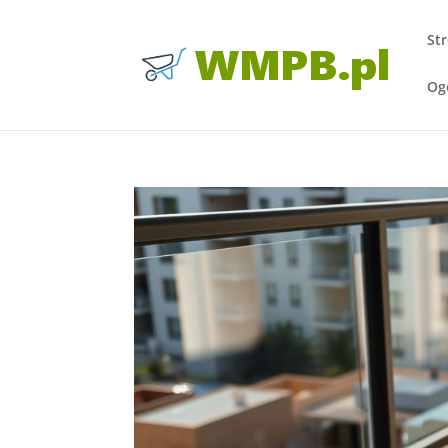
St
Og