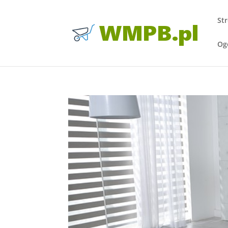
St
Og