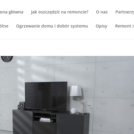
rona główna
Jak oszczędzić na remoncie?
O nas
Partnerz
ólne
Ogrzewanie domu i dobór systemu
Opisy
Remont m