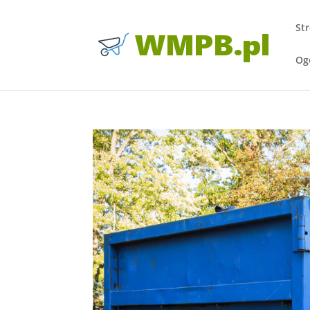
St
Og