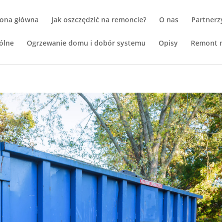
rona główna
Jak oszczędzić na remoncie?
O nas
Partnerz
ólne
Ogrzewanie domu i dobór systemu
Opisy
Remont m