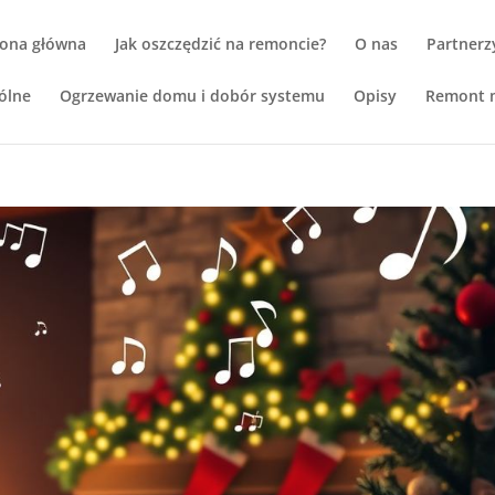
rona główna
Jak oszczędzić na remoncie?
O nas
Partnerz
ólne
Ogrzewanie domu i dobór systemu
Opisy
Remont m