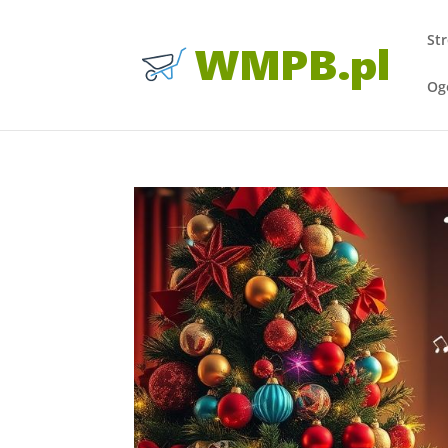
St
Og