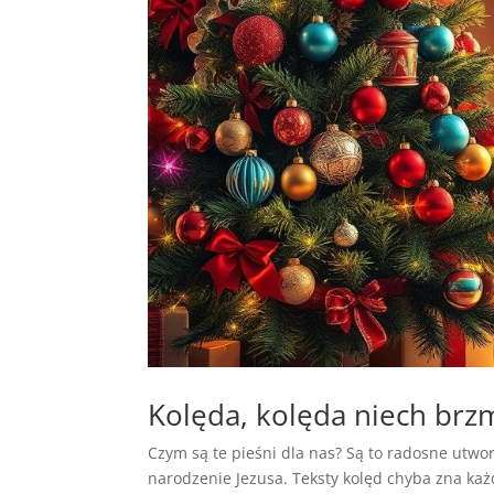
Kolęda, kolęda niech brz
Czym są te pieśni dla nas? Są to radosne utw
narodzenie Jezusa. Teksty kolęd chyba zna każd