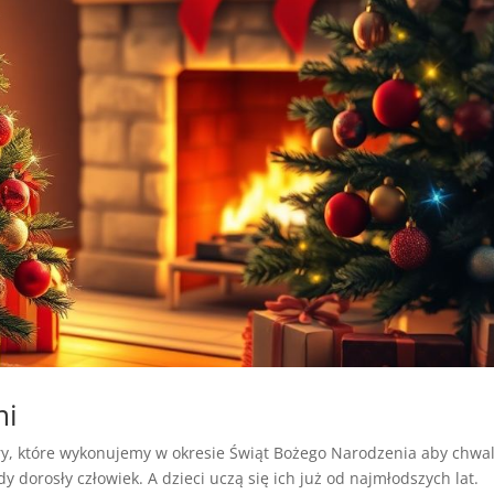
mi
ory, które wykonujemy w okresie Świąt Bożego Narodzenia aby chwal
y dorosły człowiek. A dzieci uczą się ich już od najmłodszych lat.