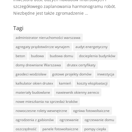
szczegółowego zaplanowania harmonogramu robót.
Niezbędne jest także zgromadzenie …
Tagi
administrator nieruchomości warszawa
agregaty prądotwórcze wynajem
audyt energetyczny
beton
budowa
budowa domu
docieplenia budynków
domy drewniane Warszawa
drutex certyfikaty
geodeci wodzisław
gotowe projekty domów
inwestycja
kalkulator okien drutex
kamień
koszty eksploatacji
materiały budowlane
nawiewnik okienny aereco
nowe mieszkania na sprzedaż kraków
nowoczesne rolety wewnętrzne
ogniwa fotowoltaiczne
ogrodzenia z gabionów
ogrzewanie
ogrzewanie domu
oszczędność
panele fotowoltaiczne
pompy ciepła