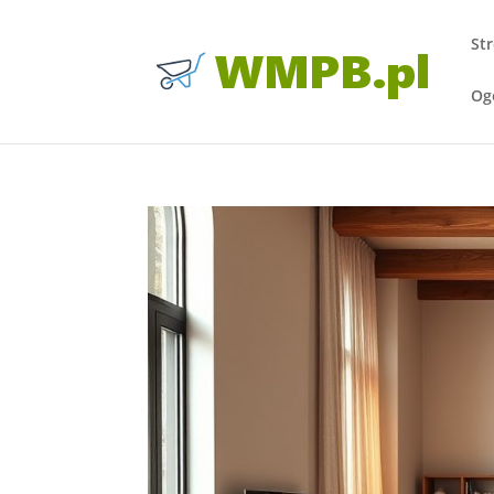
St
Og