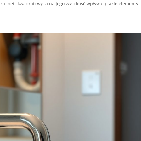
 za metr kwadratowy, a na jego wysokość wpływają takie elementy 