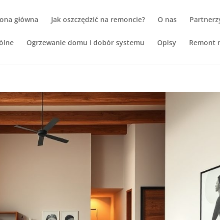
rona główna
Jak oszczędzić na remoncie?
O nas
Partnerz
ólne
Ogrzewanie domu i dobór systemu
Opisy
Remont m