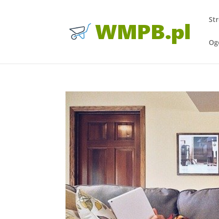
St
Og