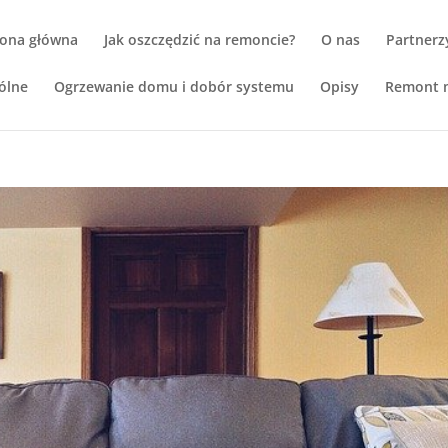
rona główna
Jak oszczędzić na remoncie?
O nas
Partnerz
ólne
Ogrzewanie domu i dobór systemu
Opisy
Remont m