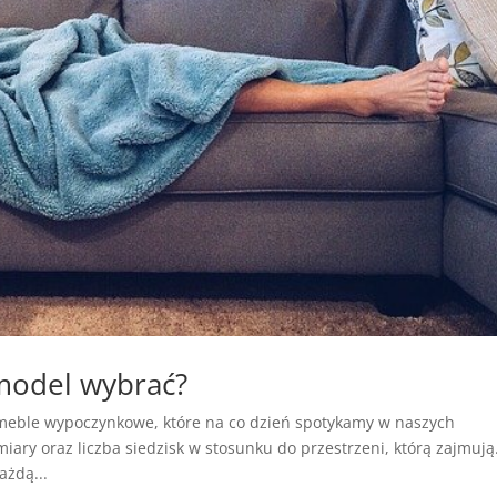
model wybrać?
 meble wypoczynkowe, które na co dzień spotykamy w naszych
iary oraz liczba siedzisk w stosunku do przestrzeni, którą zajmują
ażdą...