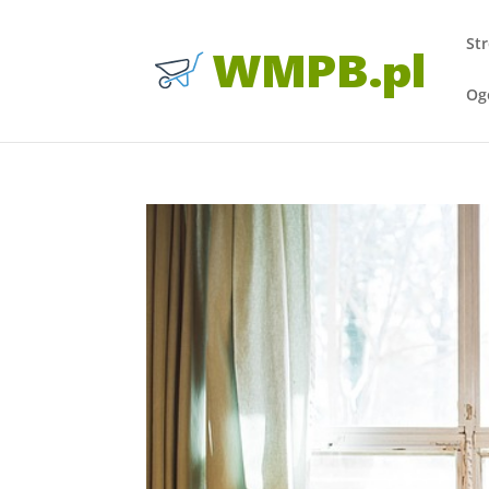
St
Og