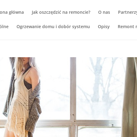
rona główna
Jak oszczędzić na remoncie?
O nas
Partnerz
ólne
Ogrzewanie domu i dobór systemu
Opisy
Remont m