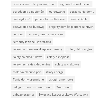
nowoczesne rolety wewnętrzne
ogniwa fotowoltaiczne
ogrodzenia z gabionów
ogrzewanie
ogrzewanie domu
oszczędność
panele fotowoltaiczne
pompy ciepła
pozwolenia na budowę
projekty domów jednorodzinnych
remont
remonty wnętrz warszawa
remonty łazienek Warszawa
rolety bambusowe sklep internetowy
rolety dekoracyjne
rolety na okna łukowe
rolety oknoplast
rolety rzymskie sklep online
rolety w Krakowie
stolarka okienna pcv
straty energii
Tanie domy drewniane
usługi remontowe
usługi remontowe warszawa
Warszawa
zabezpieczenia
Świecąca kostka brukowa Warszawa