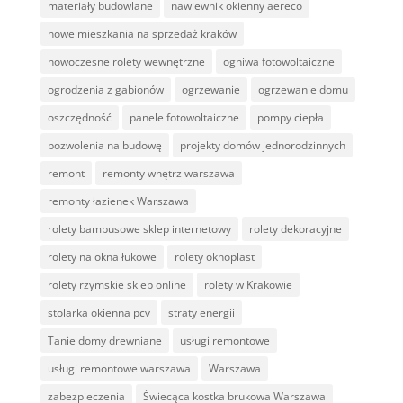
materiały budowlane
nawiewnik okienny aereco
nowe mieszkania na sprzedaż kraków
nowoczesne rolety wewnętrzne
ogniwa fotowoltaiczne
ogrodzenia z gabionów
ogrzewanie
ogrzewanie domu
oszczędność
panele fotowoltaiczne
pompy ciepła
pozwolenia na budowę
projekty domów jednorodzinnych
remont
remonty wnętrz warszawa
remonty łazienek Warszawa
rolety bambusowe sklep internetowy
rolety dekoracyjne
rolety na okna łukowe
rolety oknoplast
rolety rzymskie sklep online
rolety w Krakowie
stolarka okienna pcv
straty energii
Tanie domy drewniane
usługi remontowe
usługi remontowe warszawa
Warszawa
zabezpieczenia
Świecąca kostka brukowa Warszawa