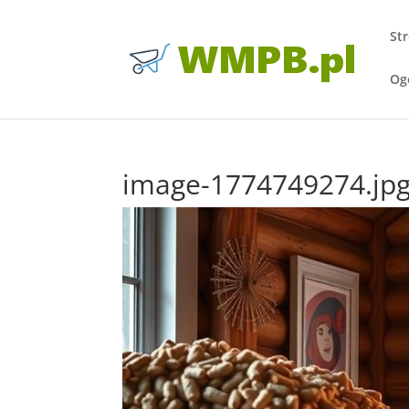
St
Og
image-1774749274.jp