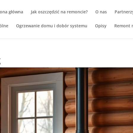
rona główna
Jak oszczędzić na remoncie?
O nas
Partnerz
ólne
Ogrzewanie domu i dobór systemu
Opisy
Remont m
g