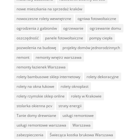
nowe mieszkania na sprzedaż kraków
nowoczesne rolety wewnętrzne
ogniwa fotowoltaiczne
ogrodzenia z gabionów
ogrzewanie
ogrzewanie domu
oszczędność
panele fotowoltaiczne
pompy ciepła
pozwolenia na budowę
projekty domów jednorodzinnych
remont
remonty wnętrz warszawa
remonty łazienek Warszawa
rolety bambusowe sklep internetowy
rolety dekoracyjne
rolety na okna łukowe
rolety oknoplast
rolety rzymskie sklep online
rolety w Krakowie
stolarka okienna pcv
straty energii
Tanie domy drewniane
usługi remontowe
usługi remontowe warszawa
Warszawa
zabezpieczenia
Świecąca kostka brukowa Warszawa