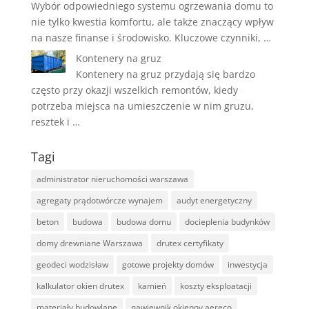
Wybór odpowiedniego systemu ogrzewania domu to
nie tylko kwestia komfortu, ale także znaczący wpływ
na nasze finanse i środowisko. Kluczowe czynniki, …
Kontenery na gruz
Kontenery na gruz przydają się bardzo
często przy okazji wszelkich remontów, kiedy
potrzeba miejsca na umieszczenie w nim gruzu,
resztek i …
Tagi
administrator nieruchomości warszawa
agregaty prądotwórcze wynajem
audyt energetyczny
beton
budowa
budowa domu
docieplenia budynków
domy drewniane Warszawa
drutex certyfikaty
geodeci wodzisław
gotowe projekty domów
inwestycja
kalkulator okien drutex
kamień
koszty eksploatacji
materiały budowlane
nawiewnik okienny aereco