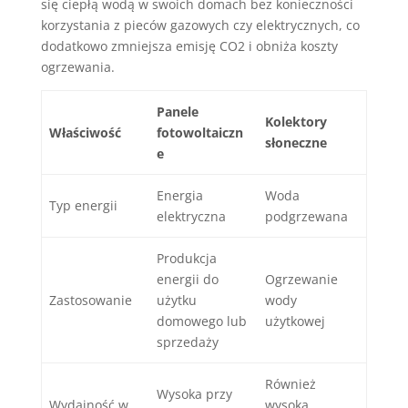
się ciepłą wodą w swoich domach bez konieczności
korzystania z pieców gazowych czy elektrycznych, co
dodatkowo zmniejsza emisję CO2 i obniża koszty
ogrzewania.
Panele
Kolektory
Właściwość
fotowoltaiczn
słoneczne
e
Energia
Woda
Typ energii
elektryczna
podgrzewana
Produkcja
energii do
Ogrzewanie
Zastosowanie
użytku
wody
domowego lub
użytkowej
sprzedaży
Również
Wysoka przy
Wydajność w
wysoka,