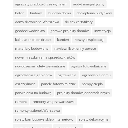
agregaty prądotwórcze wynajem
audyt energetyczny
beton
budowa
budowa domu
docieplenia budynków
domy drewniane Warszawa
drutex certyfikaty
geodeci wodzisław
gotowe projekty domów
inwestycja
kalkulator okien drutex
kamień
koszty eksploatacji
materiały budowlane
nawiewnik okienny aereco
nowe mieszkania na sprzedaż kraków
nowoczesne rolety wewnętrzne
ogniwa fotowoltaiczne
ogrodzenia z gabionów
ogrzewanie
ogrzewanie domu
oszczędność
panele fotowoltaiczne
pompy ciepła
pozwolenia na budowę
projekty domów jednorodzinnych
remont
remonty wnętrz warszawa
remonty łazienek Warszawa
rolety bambusowe sklep internetowy
rolety dekoracyjne