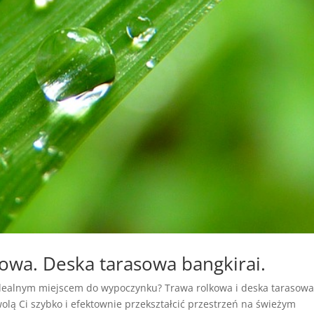
kowa. Deska tarasowa bangkirai.
 idealnym miejscem do wypoczynku? Trawa rolkowa i deska tarasow
olą Ci szybko i efektownie przekształcić przestrzeń na świeżym