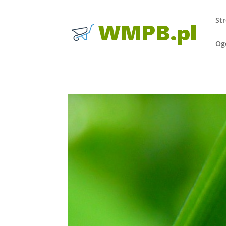
St
Og