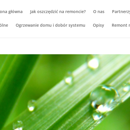
rona główna
Jak oszczędzić na remoncie?
O nas
Partnerz
ólne
Ogrzewanie domu i dobór systemu
Opisy
Remont m