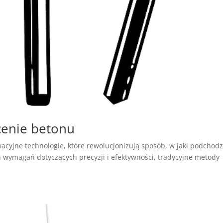
cenie betonu
acyjne technologie, które rewolucjonizują sposób, w jaki podchod
 wymagań dotyczących precyzji i efektywności, tradycyjne metody