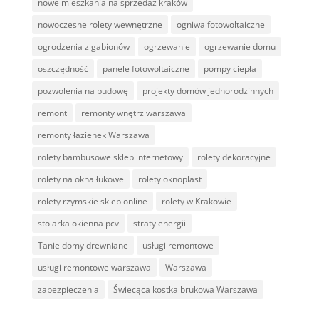
nowe mieszkania na sprzedaż kraków
nowoczesne rolety wewnętrzne
ogniwa fotowoltaiczne
ogrodzenia z gabionów
ogrzewanie
ogrzewanie domu
oszczędność
panele fotowoltaiczne
pompy ciepła
pozwolenia na budowę
projekty domów jednorodzinnych
remont
remonty wnętrz warszawa
remonty łazienek Warszawa
rolety bambusowe sklep internetowy
rolety dekoracyjne
rolety na okna łukowe
rolety oknoplast
rolety rzymskie sklep online
rolety w Krakowie
stolarka okienna pcv
straty energii
Tanie domy drewniane
usługi remontowe
usługi remontowe warszawa
Warszawa
zabezpieczenia
Świecąca kostka brukowa Warszawa