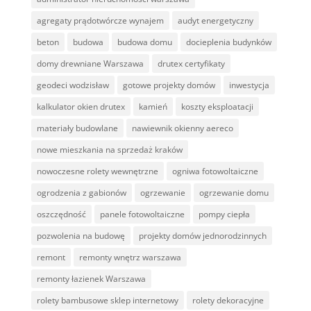
agregaty prądotwórcze wynajem
audyt energetyczny
beton
budowa
budowa domu
docieplenia budynków
domy drewniane Warszawa
drutex certyfikaty
geodeci wodzisław
gotowe projekty domów
inwestycja
kalkulator okien drutex
kamień
koszty eksploatacji
materiały budowlane
nawiewnik okienny aereco
nowe mieszkania na sprzedaż kraków
nowoczesne rolety wewnętrzne
ogniwa fotowoltaiczne
ogrodzenia z gabionów
ogrzewanie
ogrzewanie domu
oszczędność
panele fotowoltaiczne
pompy ciepła
pozwolenia na budowę
projekty domów jednorodzinnych
remont
remonty wnętrz warszawa
remonty łazienek Warszawa
rolety bambusowe sklep internetowy
rolety dekoracyjne