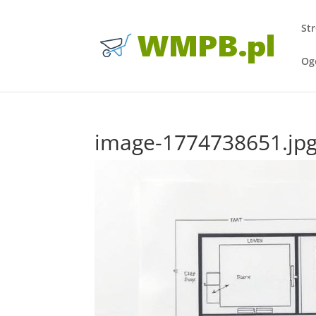
St
Og
image-1774738651.jp