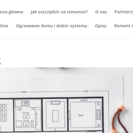
rona główna
Jak oszczędzić na remoncie?
O nas
Partnerz
ólne
Ogrzewanie domu i dobór systemu
Opisy
Remont m
g