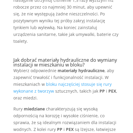
następnie utrzymuj ciśnienie 1,5 razy wyższym niż
robocze przez co najmniej 30 minut, aby upewnić
się, że nie występują żadne nieszczelności. Po
pozytywnym wyniku tej próby zakryj instalację
tynkiem lub wylewką. Na koniec zainstaluj
urządzenia sanitarne, takie jak umywalki, baterie czy
toalety.
Jak dobrać materiały hydrauliczne do
wymiany
instalacji
w mieszkaniu w bloku?
Wybierz odpowiednie
materiały hydrauliczne
, aby
zapewnić trwałość i funkcjonalność instalacji. W
mieszkaniach w
bloku najczęściej stosuje się rury
wykonane z tworzyw
sztucznych, takich jak
PP
i
PEX
,
oraz miedzi.
Rury
miedziane
charakteryzują się wysoką
odpornością na korozję i wysokie ciśnienie, co
sprawia, że są idealnym rozwiązaniem dla instalacji
wodnych. Z kolei rury
PP
i
PEX
są lżejsze, łatwiejsze