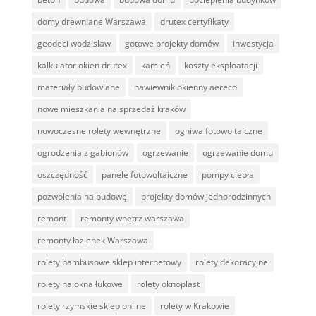
domy drewniane Warszawa
drutex certyfikaty
geodeci wodzisław
gotowe projekty domów
inwestycja
kalkulator okien drutex
kamień
koszty eksploatacji
materiały budowlane
nawiewnik okienny aereco
nowe mieszkania na sprzedaż kraków
nowoczesne rolety wewnętrzne
ogniwa fotowoltaiczne
ogrodzenia z gabionów
ogrzewanie
ogrzewanie domu
oszczędność
panele fotowoltaiczne
pompy ciepła
pozwolenia na budowę
projekty domów jednorodzinnych
remont
remonty wnętrz warszawa
remonty łazienek Warszawa
rolety bambusowe sklep internetowy
rolety dekoracyjne
rolety na okna łukowe
rolety oknoplast
rolety rzymskie sklep online
rolety w Krakowie