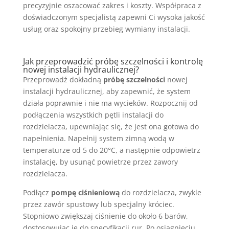
precyzyjnie oszacować zakres i koszty. Współpraca z
doświadczonym specjalistą zapewni Ci wysoka jakość
usług oraz spokojny przebieg wymiany instalacji.
Jak przeprowadzić próbę szczelności i kontrolę
nowej
instalacji hydraulicznej
?
Przeprowadź dokładną
próbę szczelności
nowej
instalacji hydraulicznej, aby zapewnić, że system
działa poprawnie i nie ma wycieków. Rozpocznij od
podłączenia wszystkich pętli instalacji do
rozdzielacza, upewniając się, że jest ona gotowa do
napełnienia. Napełnij system zimną wodą w
temperaturze od 5 do 20°C, a następnie odpowietrz
instalację, by usunąć powietrze przez zawory
rozdzielacza.
Podłącz
pompę ciśnieniową
do rozdzielacza, zwykle
przez zawór spustowy lub specjalny króciec.
Stopniowo zwiększaj ciśnienie do około 6 barów,
dostosowując je do specyfikacji rur. Po osiągnięciu