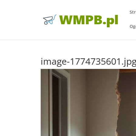
St
Og
image-1774735601.jp