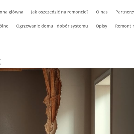
rona główna
Jak oszczędzić na remoncie?
O nas
Partnerz
ólne
Ogrzewanie domu i dobór systemu
Opisy
Remont m
g