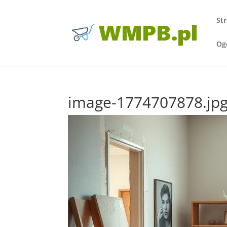
St
Og
image-1774707878.jp