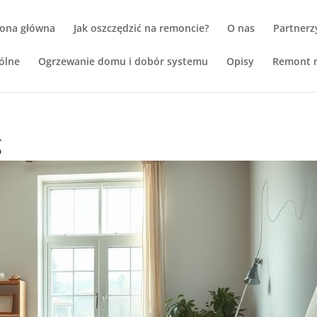
rona główna
Jak oszczędzić na remoncie?
O nas
Partnerz
ólne
Ogrzewanie domu i dobór systemu
Opisy
Remont m
g