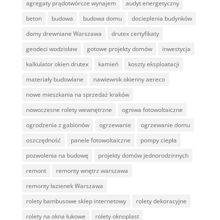
agregaty prądotwórcze wynajem
audyt energetyczny
beton
budowa
budowa domu
docieplenia budynków
domy drewniane Warszawa
drutex certyfikaty
geodeci wodzisław
gotowe projekty domów
inwestycja
kalkulator okien drutex
kamień
koszty eksploatacji
materiały budowlane
nawiewnik okienny aereco
nowe mieszkania na sprzedaż kraków
nowoczesne rolety wewnętrzne
ogniwa fotowoltaiczne
ogrodzenia z gabionów
ogrzewanie
ogrzewanie domu
oszczędność
panele fotowoltaiczne
pompy ciepła
pozwolenia na budowę
projekty domów jednorodzinnych
remont
remonty wnętrz warszawa
remonty łazienek Warszawa
rolety bambusowe sklep internetowy
rolety dekoracyjne
rolety na okna łukowe
rolety oknoplast