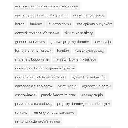
administrator nieruchomości warszawa
agregaty prądotwórcze wynajem
audyt energetyczny
beton
budowa
budowa domu
docieplenia budynków
domy drewniane Warszawa
drutex certyfikaty
geodeci wodzisław
gotowe projekty domów
inwestycja
kalkulator okien drutex
kamień
koszty eksploatacji
materiały budowlane
nawiewnik okienny aereco
nowe mieszkania na sprzedaż kraków
nowoczesne rolety wewnętrzne
ogniwa fotowoltaiczne
ogrodzenia z gabionów
ogrzewanie
ogrzewanie domu
oszczędność
panele fotowoltaiczne
pompy ciepła
pozwolenia na budowę
projekty domów jednorodzinnych
remont
remonty wnętrz warszawa
remonty łazienek Warszawa