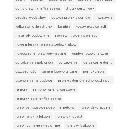
domy drewniane Warszawa
drutex certyfikaty
geodeci wodzisław
gotowe projekty domów
inwestycja
kalkulator okien drutex
kamień
koszty eksploatacji
materiały budowlane
nawiewnik okienny aereco
nowe mieszkania na sprzedaż kraków
nowoczesne rolety wewnętrzne
ogniwa fotowoltaiczne
ogrodzenia z gabionów
ogrzewanie
ogrzewanie domu
oszczędność
panele fotowoltaiczne
pompy ciepła
pozwolenia na budowę
projekty domów jednorodzinnych
remont
remonty wnętrz warszawa
remonty łazienek Warszawa
rolety bambusowe sklep internetowy
rolety dekoracyjne
rolety na okna łukowe
rolety oknoplast
rolety rzymskie sklep online
rolety w Krakowie