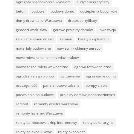
agregaty prądotwórcze wynajem
audyt energetyczny
beton
budowa
budowa domu
docieplenia budynków
domy drewniane Warszawa
drutex certyfikaty
geodeci wodzisław
gotowe projekty domów
inwestycja
kalkulator okien drutex
kamień
koszty eksploatacji
materiały budowlane
nawiewnik okienny aereco
nowe mieszkania na sprzedaż kraków
nowoczesne rolety wewnętrzne
ogniwa fotowoltaiczne
ogrodzenia z gabionów
ogrzewanie
ogrzewanie domu
oszczędność
panele fotowoltaiczne
pompy ciepła
pozwolenia na budowę
projekty domów jednorodzinnych
remont
remonty wnętrz warszawa
remonty łazienek Warszawa
rolety bambusowe sklep internetowy
rolety dekoracyjne
rolety na okna łukowe
rolety oknoplast