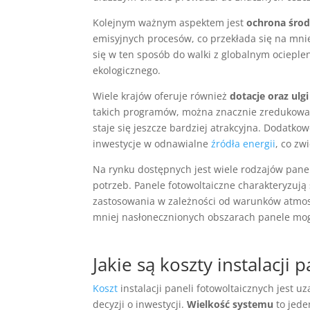
Kolejnym ważnym aspektem jest
ochrona śro
emisyjnych procesów, co przekłada się na mnie
się w ten sposób do walki z globalnym ocieple
ekologicznego.
Wiele krajów oferuje również
dotacje oraz ul
takich programów, można znacznie zredukow
staje się jeszcze bardziej atrakcyjna. Dodatk
inwestycje w odnawialne
źródła energii
, co zw
Na rynku dostępnych jest wiele rodzajów pane
potrzeb. Panele fotowoltaiczne charakteryzują
zastosowania w zależności od warunków atmosf
mniej nasłonecznionych obszarach panele mogą
Jakie są koszty instalacji 
Koszt
instalacji paneli fotowoltaicznych jest 
decyzji o inwestycji.
Wielkość systemu
to jede