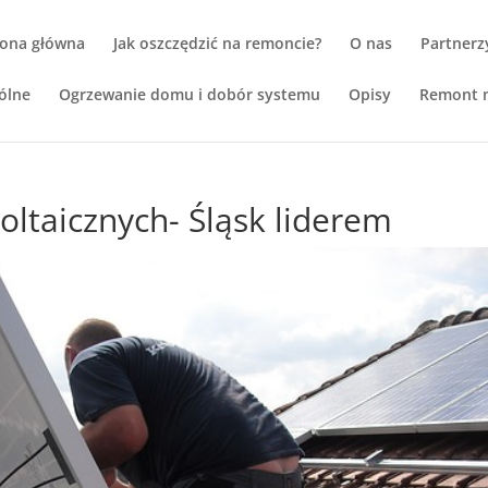
rona główna
Jak oszczędzić na remoncie?
O nas
Partnerz
ólne
Ogrzewanie domu i dobór systemu
Opisy
Remont m
woltaicznych- Śląsk liderem