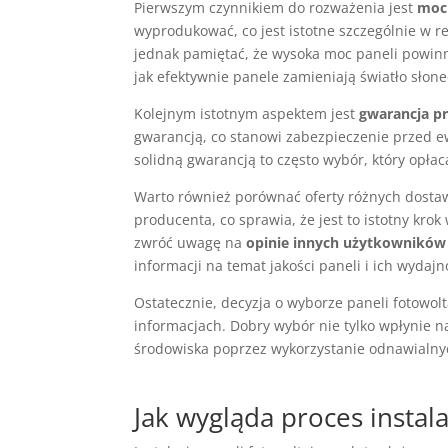
Pierwszym czynnikiem do rozważenia jest
moc 
wyprodukować, co jest istotne szczególnie w 
jednak pamiętać, że wysoka moc paneli powin
jak efektywnie panele zamieniają światło słone
Kolejnym istotnym aspektem jest
gwarancja p
gwarancją, co stanowi zabezpieczenie przed 
solidną gwarancją to często wybór, który opłac
Warto również porównać oferty różnych dostaw
producenta, co sprawia, że jest to istotny kr
zwróć uwagę na
opinie innych użytkowników
informacji na temat jakości paneli i ich wydajn
Ostatecznie, decyzja o wyborze paneli fotowol
informacjach. Dobry wybór nie tylko wpłynie na
środowiska poprzez wykorzystanie odnawialnyc
Jak wygląda proces instala