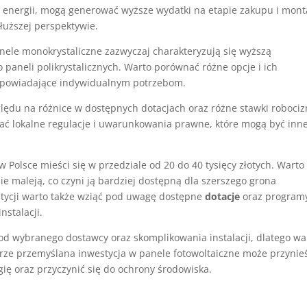
ci energii, mogą generować wyższe wydatki na etapie zakupu i mont
łuższej perspektywie.
anele monokrystaliczne zazwyczaj charakteryzują się wyższą
 paneli polikrystalicznych. Warto porównać różne opcje i ich
odpowiadające indywidualnym potrzebom.
zględu na różnice w dostępnych dotacjach oraz różne stawki roboci
ać lokalne regulacje i uwarunkowania prawne, które mogą być inn
 w Polsce mieści się w przedziale od 20 do 40 tysięcy złotych. Warto
ie maleją, co czyni ją bardziej dostępną dla szerszego grona
stycji warto także wziąć pod uwagę dostępne
dotacje
oraz program
nstalacji.
od wybranego dostawcy oraz skomplikowania instalacji, dlatego wa
rze przemyślana inwestycja w panele fotowoltaiczne może przynie
ię oraz przyczynić się do ochrony środowiska.