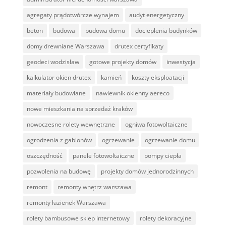
agregaty prądotwórcze wynajem
audyt energetyczny
beton
budowa
budowa domu
docieplenia budynków
domy drewniane Warszawa
drutex certyfikaty
geodeci wodzisław
gotowe projekty domów
inwestycja
kalkulator okien drutex
kamień
koszty eksploatacji
materiały budowlane
nawiewnik okienny aereco
nowe mieszkania na sprzedaż kraków
nowoczesne rolety wewnętrzne
ogniwa fotowoltaiczne
ogrodzenia z gabionów
ogrzewanie
ogrzewanie domu
oszczędność
panele fotowoltaiczne
pompy ciepła
pozwolenia na budowę
projekty domów jednorodzinnych
remont
remonty wnętrz warszawa
remonty łazienek Warszawa
rolety bambusowe sklep internetowy
rolety dekoracyjne