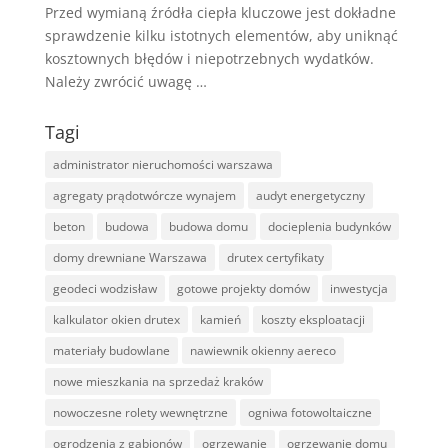
Przed wymianą źródła ciepła kluczowe jest dokładne
sprawdzenie kilku istotnych elementów, aby uniknąć
kosztownych błędów i niepotrzebnych wydatków.
Należy zwrócić uwagę …
Tagi
administrator nieruchomości warszawa
agregaty prądotwórcze wynajem
audyt energetyczny
beton
budowa
budowa domu
docieplenia budynków
domy drewniane Warszawa
drutex certyfikaty
geodeci wodzisław
gotowe projekty domów
inwestycja
kalkulator okien drutex
kamień
koszty eksploatacji
materiały budowlane
nawiewnik okienny aereco
nowe mieszkania na sprzedaż kraków
nowoczesne rolety wewnętrzne
ogniwa fotowoltaiczne
ogrodzenia z gabionów
ogrzewanie
ogrzewanie domu