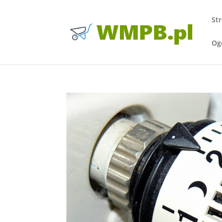
St
Og