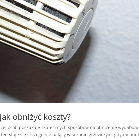
jak obniżyć koszty?
ięcej osób poszukuje skutecznych sposobów na obniżenie wydatków
en staje się szczególnie palący w sezonie grzewczym, gdy rachunk