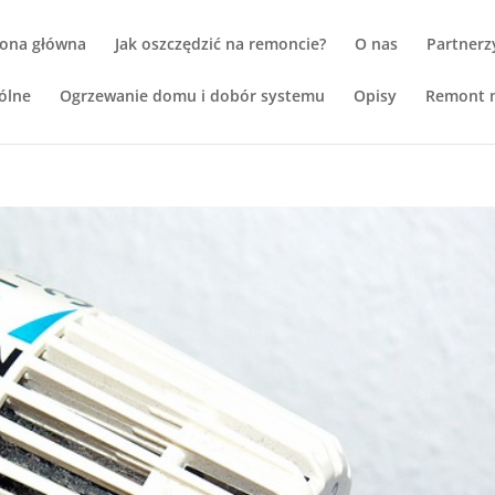
rona główna
Jak oszczędzić na remoncie?
O nas
Partnerz
ólne
Ogrzewanie domu i dobór systemu
Opisy
Remont m