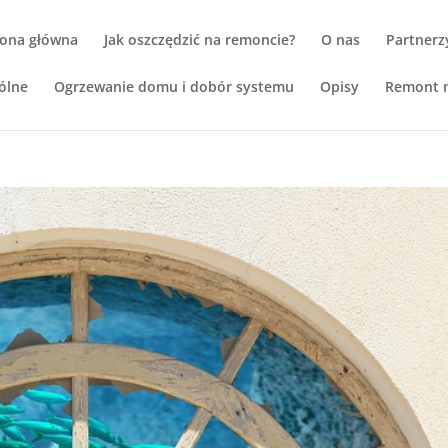
rona główna
Jak oszczędzić na remoncie?
O nas
Partnerz
ólne
Ogrzewanie domu i dobór systemu
Opisy
Remont m