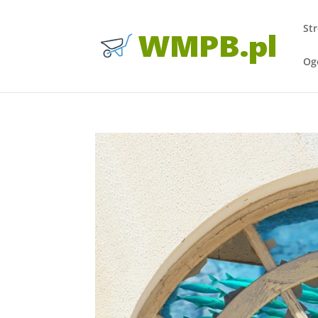
St
Og