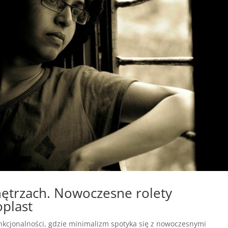
trzach. Nowoczesne rolety
plast
nkcjonalności, gdzie minimalizm spotyka się z nowoczesnymi