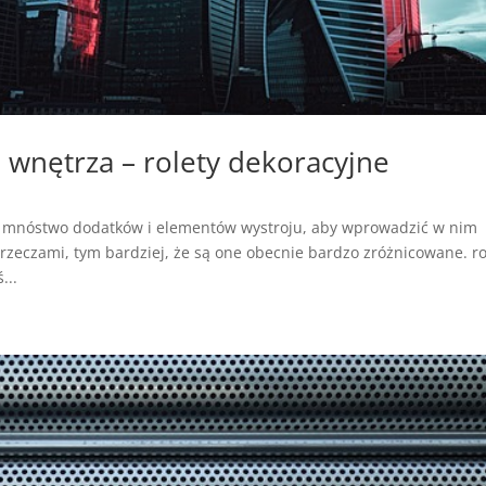
 wnętrza – rolety dekoracyjne
mnóstwo dodatków i elementów wystroju, aby wprowadzić w nim
 rzeczami, tym bardziej, że są one obecnie bardzo zróżnicowane. ro
...