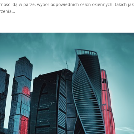
czność idą w parze, wybór odpowiednich osłon okiennych, takich jak
zenia...