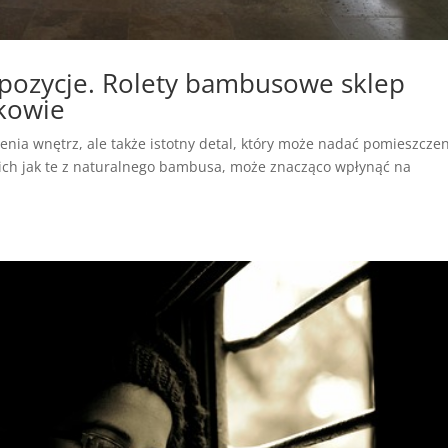
opozycje. Rolety bambusowe sklep
akowie
enia wnętrz, ale także istotny detal, który może nadać pomieszcze
akich jak te z naturalnego bambusa, może znacząco wpłynąć na