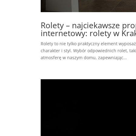
Rolety – najciekawsze pr
internetowy: rolety w Kr
Rolety to nie tylko praktyczny element wyposaż
charakter i styl. Wybór odpowiednich rolet, t
atmosferę w naszym domu, zapewniając...