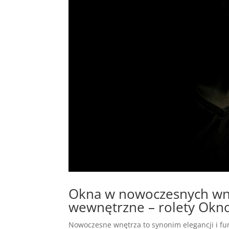
Okna w nowoczesnych wnę
wewnętrzne – rolety Okno
Nowoczesne wnętrza to synonim elegancji i fu