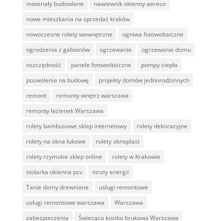
materiały budowlane
nawiewnik okienny aereco
nowe mieszkania na sprzedaż kraków
nowoczesne rolety wewnętrzne
ogniwa fotowoltaiczne
ogrodzenia z gabionów
ogrzewanie
ogrzewanie domu
oszczędność
panele fotowoltaiczne
pompy ciepła
pozwolenia na budowę
projekty domów jednorodzinnych
remont
remonty wnętrz warszawa
remonty łazienek Warszawa
rolety bambusowe sklep internetowy
rolety dekoracyjne
rolety na okna łukowe
rolety oknoplast
rolety rzymskie sklep online
rolety w Krakowie
stolarka okienna pcv
straty energii
Tanie domy drewniane
usługi remontowe
usługi remontowe warszawa
Warszawa
zabezpieczenia
Świecąca kostka brukowa Warszawa