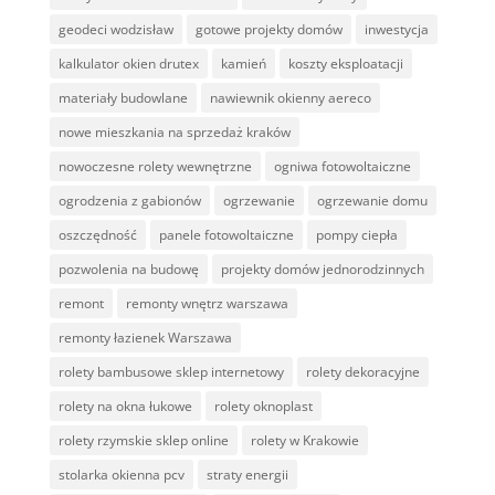
geodeci wodzisław
gotowe projekty domów
inwestycja
kalkulator okien drutex
kamień
koszty eksploatacji
materiały budowlane
nawiewnik okienny aereco
nowe mieszkania na sprzedaż kraków
nowoczesne rolety wewnętrzne
ogniwa fotowoltaiczne
ogrodzenia z gabionów
ogrzewanie
ogrzewanie domu
oszczędność
panele fotowoltaiczne
pompy ciepła
pozwolenia na budowę
projekty domów jednorodzinnych
remont
remonty wnętrz warszawa
remonty łazienek Warszawa
rolety bambusowe sklep internetowy
rolety dekoracyjne
rolety na okna łukowe
rolety oknoplast
rolety rzymskie sklep online
rolety w Krakowie
stolarka okienna pcv
straty energii