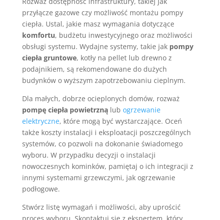
Rozważ dostępność infrastruktury, takiej jak
przyłącze gazowe czy możliwość montażu pompy
ciepła. Ustal, jakie masz wymagania dotyczące
komfortu
, budżetu inwestycyjnego oraz możliwości
obsługi systemu. Wydajne systemy, takie jak
pompy
ciepła gruntowe
, kotły na pellet lub drewno z
podajnikiem, są rekomendowane do dużych
budynków o wyższym zapotrzebowaniu cieplnym.
Dla małych, dobrze ocieplonych domów, rozważ
pompę ciepła powietrzną
lub
ogrzewanie
elektryczne
, które mogą być wystarczające. Oceń
także koszty instalacji i eksploatacji poszczególnych
systemów, co pozwoli na dokonanie świadomego
wyboru. W przypadku decyzji o instalacji
nowoczesnych kominków, pamiętaj o ich integracji z
innymi systemami grzewczymi, jak ogrzewanie
podłogowe.
Stwórz listę wymagań i możliwości, aby uprościć
proces wyboru. Skontaktuj się z ekspertem, który